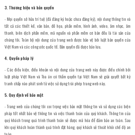
3. Thương hiệu và bản quyền
- Mọi quyền sở hữu trí tuệ (đã đăng ký hoặc chưa đăng ký), nội dung thông tin và
tất cả các thiết kế, văn bản, đồ họa, phần mềm, hình ảnh, video, âm nhạc, âm
thanh, biên dịch phần mềm, mã nguồn và phần mềm cơ bản đều là tài sản của
chúng tôi. Toàn bộ nội dung của trang web được bảo vệ bởi luật bản quyền của
Việt Nam và các công ước quốc tế. Bản quyền đã được bảo lưu.
4. Quyền pháp lý
- Các điều kiện, điều khoản và nội dung của trang web này được điều chỉnh bởi
luật pháp Việt Nam và Tòa án có thẩm quyền tại Việt Nam sẽ giải quyết bất kỳ
tranh chấp nào phát sinh từ việc sử dụng trái phép trang web này.
5. Quy định về bảo mật
- Trang web của chúng tôi coi trọng việc bảo mật thông tin và sử dụng các biện
pháp tốt nhất bảo vệ thông tin và việc thanh toán của quý khách. Thông tin của
quý khách trong quá trình thanh toán sẽ được mã hóa để đảm bảo an toàn. Sau
khi quý khách hoàn thành quá trình đặt hàng, quý khách sẽ thoát khỏi chế độ an
toàn.