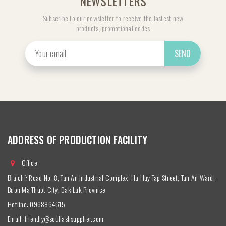
NEWSLETTERS
Subscribe to our newsletter to receive the fastest new
products, promotional codes
SEND
ADDRESS OF PRODUCTION FACILITY
Office
Địa chỉ: Road No. 8, Tan An Industrial Complex, Ha Huy Tap Street, Tan An Ward,
Buon Ma Thuot City, Dak Lak Province
Hotline:
0968864615
Email:
friendly@soullashsupplier.com