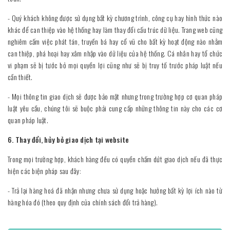
- Quý khách không được sử dụng bất kỳ chương trình, công cụ hay hình thức nào
khác để can thiệp vào hệ thống hay làm thay đổi cấu trúc dữ liệu. Trang web cũng
nghiêm cấm việc phát tán, truyền bá hay cổ vũ cho bất kỳ hoạt động nào nhằm
can thiệp, phá hoại hay xâm nhập vào dữ liệu của hệ thống. Cá nhân hay tổ chức
vi phạm sẽ bị tước bỏ mọi quyền lợi cũng như sẽ bị truy tố trước pháp luật nếu
cần thiết.
- Mọi thông tin giao dịch sẽ được bảo mật nhưng trong trường hợp cơ quan pháp
luật yêu cầu, chúng tôi sẽ buộc phải cung cấp những thông tin này cho các cơ
quan pháp luật.
6. Thay đổi, hủy bỏ giao dịch tại website
Trong mọi trường hợp, khách hàng đều có quyền chấm dứt giao dịch nếu đã thực
hiện các biện pháp sau đây:
- Trả lại hàng hoá đã nhận nhưng chưa sử dụng hoặc hưởng bất kỳ lợi ích nào từ
hàng hóa đó (theo quy định của chính sách đổi trả hàng).