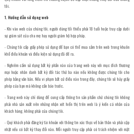
tôi.
1. Hướng dẫn sử dụng web
- Khi vào web của chúng tôi, người dùng tối thiểu phải 18 tuổi hoặc truy cập dưới
sự giám sát của cha mẹ hay người giám hộ hợp pháp.
- Chúng tôi cấp giấy phép sử dụng để bạn có thể mua sắm trên web trong khuôn
khổ điều khoản và điều kiện sử dụng đã đề ra.
- Nghiêm cấm sử dụng bất kỳ phần nào của trang web này với mục đích thương
mại hoặc nhân danh bất kỳ đối tác thứ ba nào nếu không được chúng tôi cho
phép bằng văn bản. Nếu vi phạm bất cứ điều nào trong đây, chúng tôi sẽ hủy giấy
phép của bạn mà không cần báo trước.
- Trang web này chỉ dùng để cung cấp thông tin sản phẩm chứ chúng tôi không
phải nhà sản xuất nên những nhận xét hiển thị trên web là ý kiến cá nhân của
khách hàng, không phải của chúng tôi.
- Quý khách phải đăng ký tài khoản với thông tin xác thực về bản thân và phải cập
nhật nếu có bất kỳ thay đổi nào. Mỗi người truy cập phải có trách nhiệm với mật