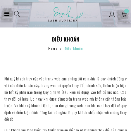
ĐIỀU KHOẢN
Home
Điều khoản
Điều khoản
Khi quý khách truy cập vào trang web của chúng tôi có nghĩa là quý khách đồng ý
với các điều khoản này. Trang web có quyền thay đổi, chỉnh sửa, thêm hoặc lược
bỏ bất kỳ phần nào trong Quy định và Điều kiện sử dụng, vào bất cứ lúc nào. Các
thay đổi có hiệu lực ngay khi được đăng trên trang web mà không cần thông báo
trước. Và khi quý khách tiếp tục sử dụng trang web, sau khi các thay đổi về quy
định và điều kiện được đăng tải, có nghĩa là quý khách chấp nhận với những thay
đổi đó.
Quý khách vui lòng kiểm tra thường xuyên để cập nhật những thay đổi của chúng