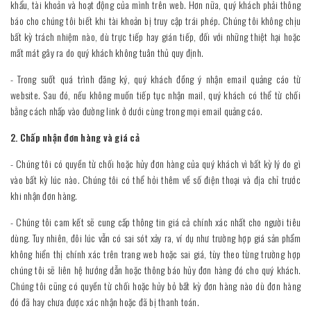
khẩu, tài khoản và hoạt động của mình trên web. Hơn nữa, quý khách phải thông
báo cho chúng tôi biết khi tài khoản bị truy cập trái phép. Chúng tôi không chịu
bất kỳ trách nhiệm nào, dù trực tiếp hay gián tiếp, đối với những thiệt hại hoặc
mất mát gây ra do quý khách không tuân thủ quy định.
- Trong suốt quá trình đăng ký, quý khách đồng ý nhận email quảng cáo từ
website. Sau đó, nếu không muốn tiếp tục nhận mail, quý khách có thể từ chối
bằng cách nhấp vào đường link ở dưới cùng trong mọi email quảng cáo.
2. Chấp nhận đơn hàng và giá cả
- Chúng tôi có quyền từ chối hoặc hủy đơn hàng của quý khách vì bất kỳ lý do gì
vào bất kỳ lúc nào. Chúng tôi có thể hỏi thêm về số điện thoại và địa chỉ trước
khi nhận đơn hàng.
- Chúng tôi cam kết sẽ cung cấp thông tin giá cả chính xác nhất cho người tiêu
dùng. Tuy nhiên, đôi lúc vẫn có sai sót xảy ra, ví dụ như trường hợp giá sản phẩm
không hiển thị chính xác trên trang web hoặc sai giá, tùy theo từng trường hợp
chúng tôi sẽ liên hệ hướng dẫn hoặc thông báo hủy đơn hàng đó cho quý khách.
Chúng tôi cũng có quyền từ chối hoặc hủy bỏ bất kỳ đơn hàng nào dù đơn hàng
đó đã hay chưa được xác nhận hoặc đã bị thanh toán.